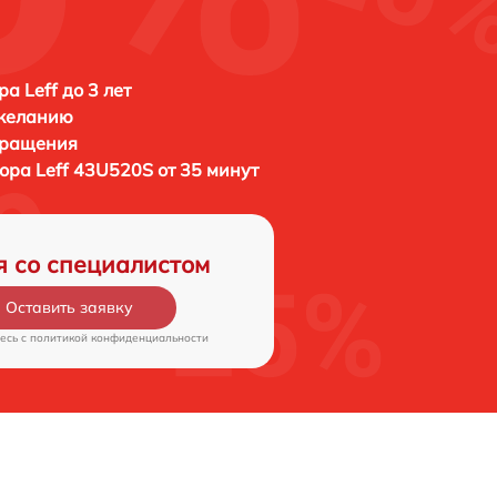
а Leff до 3 лет
 желанию
бращения
зора
Leff 43U520S от 35 минут
я со специалистом
Оставить заявку
есь c
политикой конфиденциальности